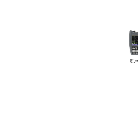
HS
超声
高精